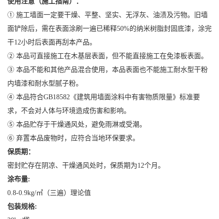
使用注意（施工指南）：
① 施工墙面一定要干燥、平整、坚实、无浮灰、油渍及污物。旧墙
面铲除后，需在表面涂刷一遍已稀释50%的纳米树脂封固底漆，涂完
干12小时后表面再刮本产品。
② 本品可直接施工在木基层表面，但不能直接施工在免漆板表面。
③ 本品不能和其他产品混合使用，本品表面也不能施工耐水型干粉
内墙漆和耐水型腻子粉。
④ 本品符合GB18582《
建筑用墙面涂料中有害物质限量
》标准要
求，不会对人体与环境造成伤害和影响。
⑤ 本品贮存于干燥通风处，避免雨淋或受潮。
⑥ 弃置本品废物时，应符合当地环保要求。
保质期：
密封贮存在阴凉、干燥通风处时，保质期为12个月。
涂布量:
0.8-0.9kg/㎡（三遍）理论值
包装规格: