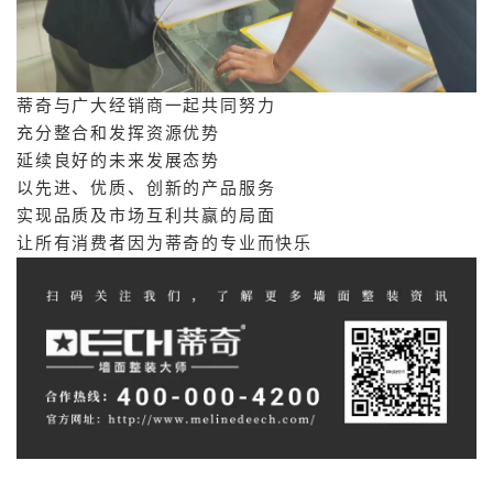
蒂
奇
与
广
大
经
销
商
一
起
共
同
努
力
充
分
整
合
和
发
挥
资
源
优
势
延
续
良
好
的
未
来
发
展
态
势
以
先
进
、
优
质
、
创
新
的
产
品
服
务
实
现
品
质
及
市
场
互
利
共
赢
的
局
面
让
所
有
消
费
者
因
为
蒂
奇
的
专
业
而
快
乐